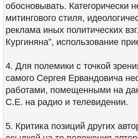
обосновывать. Категорически 
митингового стиля, идеологиче
реклама иных политических взг
Кургиняна", использование пр
4. Для полемики с точкой зрени
самого Сергея Ервандовича не
работами, помещенными на дан
С.Е. на радио и телевидении.
5. Критика позиций других ав
ссылкой на те положения автора