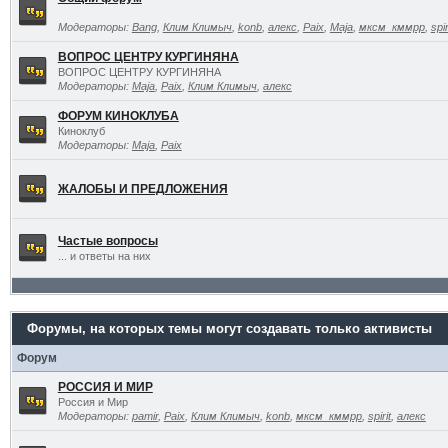
Модераторы:
Bang
,
Клим Климыч
,
konb
,
алекс
,
Paix
,
Maja
,
мксм_кммрр
,
spir
ВОПРОС ЦЕНТРУ КУРГИНЯНА
ВОПРОС ЦЕНТРУ КУРГИНЯНА
Модераторы:
Maja
,
Paix
,
Клим Климыч
,
алекс
ФОРУМ КИНОКЛУБА
Киноклуб
Модераторы:
Maja
,
Paix
ЖАЛОБЫ И ПРЕДЛОЖЕНИЯ
Частые вопросы
... и ответы на них
Форумы, на которых темы могут создавать только активисты
Форум
РОССИЯ И МИР
Россия и Мир
Модераторы:
pamir
,
Paix
,
Клим Климыч
,
konb
,
мксм_кммрр
,
spirit
,
алекс