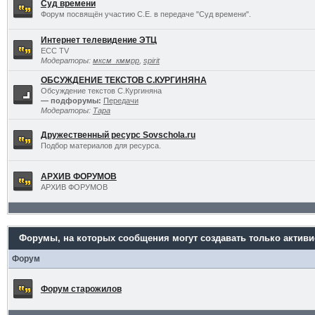
Суд времени
Форум посвящён участию С.Е. в передаче "Суд времени".
Интернет телевидение ЭТЦ
ECC TV
Модераторы:
мксм_кммрр
,
spirit
ОБСУЖДЕНИЕ ТЕКСТОВ С.КУРГИНЯНА
Обсуждение текстов С.Кургиняна
— подфорумы:
Передачи
Модераторы:
Тара
Дружественный ресурс Sovschola.ru
Подбор материалов для ресурса.
АРХИВ ФОРУМОВ
АРХИВ ФОРУМОВ
Форумы, на которых сообщения могут создавать только актив
Форум
Форум старожилов