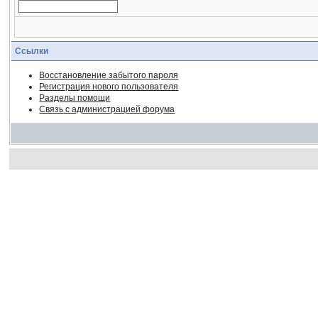
Ссылки
Восстановление забытого пароля
Регистрация нового пользователя
Разделы помощи
Связь с администрацией форума