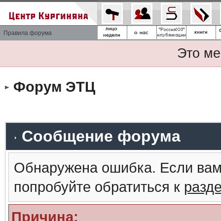
Правила форума
Это ме
Форум ЭТЦ
Сообщение форума
Обнаружена ошибка. Если вам
попробуйте обратиться к
разд
Причина: