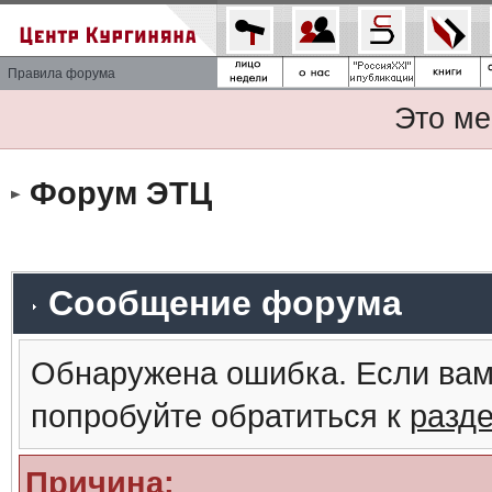
Правила форума
Это ме
Форум ЭТЦ
Сообщение форума
Обнаружена ошибка. Если вам
попробуйте обратиться к
разд
Причина: