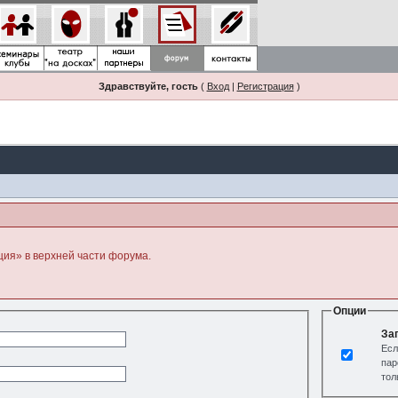
Здравствуйте, гость
(
Вход
|
Регистрация
)
ция» в верхней части форума.
Опции
За
Есл
пар
тол