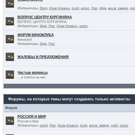
Модераторы:
Bang
,
Клим Климыч
,
konb
,
алекс
,
Paix
,
Maja
,
мксм_кммрр
,
spir
ВОПРОС ЦЕНТРУ КУРГИНЯНА
ВОПРОС ЦЕНТРУ КУРГИНЯНА
Модераторы:
Maja
,
Paix
,
Клим Климыч
,
алекс
ФОРУМ КИНОКЛУБА
Киноклуб
Модераторы:
Maja
,
Paix
ЖАЛОБЫ И ПРЕДЛОЖЕНИЯ
Частые вопросы
... и ответы на них
Форумы, на которых темы могут создавать только активисты
Форум
РОССИЯ И МИР
Россия и Мир
Модераторы:
pamir
,
Paix
,
Клим Климыч
,
konb
,
мксм_кммрр
,
spirit
,
алекс