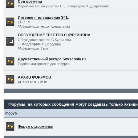
Суд времени
Форум посвящён участию С.Е. в передаче "Суд времени".
Интернет телевидение ЭТЦ
ECC TV
Модераторы:
мксм_кммрр
,
spirit
ОБСУЖДЕНИЕ ТЕКСТОВ С.КУРГИНЯНА
Обсуждение текстов С.Кургиняна
— подфорумы:
Передачи
Модераторы:
Тара
Дружественный ресурс Sovschola.ru
Подбор материалов для ресурса.
АРХИВ ФОРУМОВ
АРХИВ ФОРУМОВ
Форумы, на которых сообщения могут создавать только актив
Форум
Форум старожилов