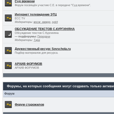
Суд времени
Форум посвящён участию С.Е. в передаче "Суд времени".
Интернет телевидение ЭТЦ
ECC TV
Модераторы:
мксм_кммрр
,
spirit
ОБСУЖДЕНИЕ ТЕКСТОВ С.КУРГИНЯНА
Обсуждение текстов С.Кургиняна
— подфорумы:
Передачи
Модераторы:
Тара
Дружественный ресурс Sovschola.ru
Подбор материалов для ресурса.
АРХИВ ФОРУМОВ
АРХИВ ФОРУМОВ
Форумы, на которых сообщения могут создавать только актив
Форум
Форум старожилов