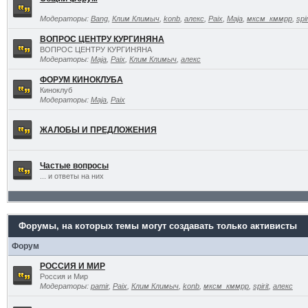
Модераторы:
Bang
,
Клим Климыч
,
konb
,
алекс
,
Paix
,
Maja
,
мксм_кммрр
,
spir
ВОПРОС ЦЕНТРУ КУРГИНЯНА
ВОПРОС ЦЕНТРУ КУРГИНЯНА
Модераторы:
Maja
,
Paix
,
Клим Климыч
,
алекс
ФОРУМ КИНОКЛУБА
Киноклуб
Модераторы:
Maja
,
Paix
ЖАЛОБЫ И ПРЕДЛОЖЕНИЯ
Частые вопросы
... и ответы на них
Форумы, на которых темы могут создавать только активисты
Форум
РОССИЯ И МИР
Россия и Мир
Модераторы:
pamir
,
Paix
,
Клим Климыч
,
konb
,
мксм_кммрр
,
spirit
,
алекс