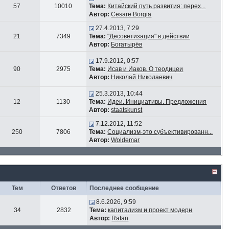
57
10010
Тема:
Китайский путь развития: перех...
Автор:
Cesare Borgia
27.4.2013, 7:29
21
7349
Тема:
"Десоветизация" в действии
Автор:
Богатырёв
17.9.2012, 0:57
90
2975
Тема:
Исав и Иаков. О теодицеи
Автор:
Николай Николаевич
25.3.2013, 10:44
12
1130
Тема:
Идеи. Инициативы. Предложения
Автор:
staatskunst
7.12.2012, 11:52
250
7806
Тема:
Социализм-это субъективированн...
Автор:
Woldemar
Тем
Ответов
Последнее сообщение
8.6.2026, 9:59
34
2832
Тема:
капитализм и проект модерн
Автор:
Ratan