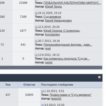
266
21686
Тема:
ГЛОБАЛЬНАЯ АЛЬТЕРНАТИВА МИРОУС...
Автор:
Юрий Тиора
24.11.2025, 15:14
280
7189
Тема:
Суд времени
Автор:
Евсей Никандрович
11.5.2015, 20:25
130
1877
Тема:
Юрий Озеров. Сталинград.
Автор:
Konstanten
30.7.2013, 19:16
73
641
Тема:
Переконфигурация форума - давн...
Автор:
rewt
13.6.2011, 18:12
1
0
Тема:
Как появилась передача "Суд вр...
Автор:
pamir
Тем
Ответов
Последнее сообщение
1.10.2021, 5:51
437
33855
Тема:
Православие и "Суть времени"
Автор:
fedor50
3.5.2013, 15:33