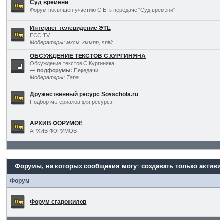
Суд времени
Форум посвящён участию С.Е. в передаче "Суд времени".
Интернет телевидение ЭТЦ
ECC TV
Модераторы:
мксм_кммрр
,
spirit
ОБСУЖДЕНИЕ ТЕКСТОВ С.КУРГИНЯНА
Обсуждение текстов С.Кургиняна
— подфорумы:
Передачи
Модераторы:
Тара
Дружественный ресурс Sovschola.ru
Подбор материалов для ресурса.
АРХИВ ФОРУМОВ
АРХИВ ФОРУМОВ
Форумы, на которых сообщения могут создавать только актив
Форум
Форум старожилов