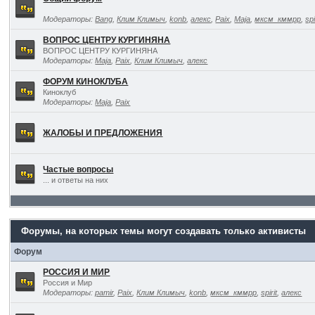
Модераторы:
Bang
,
Клим Климыч
,
konb
,
алекс
,
Paix
,
Maja
,
мксм_кммрр
,
spi
ВОПРОС ЦЕНТРУ КУРГИНЯНА
ВОПРОС ЦЕНТРУ КУРГИНЯНА
Модераторы:
Maja
,
Paix
,
Клим Климыч
,
алекс
ФОРУМ КИНОКЛУБА
Киноклуб
Модераторы:
Maja
,
Paix
ЖАЛОБЫ И ПРЕДЛОЖЕНИЯ
Частые вопросы
... и ответы на них
Форумы, на которых темы могут создавать только активисты
Форум
РОССИЯ И МИР
Россия и Мир
Модераторы:
pamir
,
Paix
,
Клим Климыч
,
konb
,
мксм_кммрр
,
spirit
,
алекс