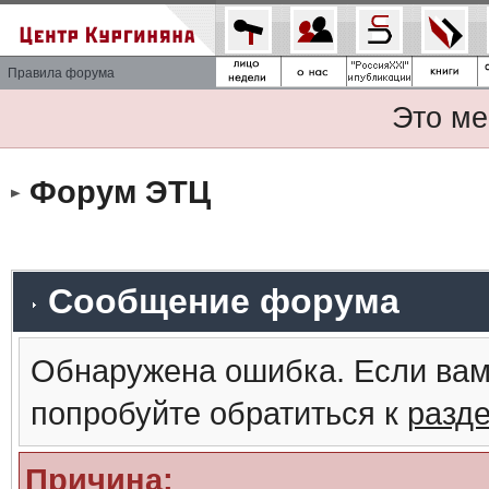
Правила форума
Это ме
Форум ЭТЦ
Сообщение форума
Обнаружена ошибка. Если вам
попробуйте обратиться к
разд
Причина: