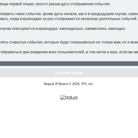
мощи первой опции, просто указав дату отображения события.
обавить такое событие, кроме даты начала, как и в предыдущем случае, нужн
ать, когда в календаре за раз отображается несколько длительных событий.
чески повторяются в календаре: еженедельно, ежемесячно, ежегодно.
ять открытые события, которые будут показываться не только вам, но и все
отображаться дни рождения всех пользователей, в том числе и ваш, если вы
Текстовая версия
Форум
IP.Board
© 2026
IPS, Inc
.