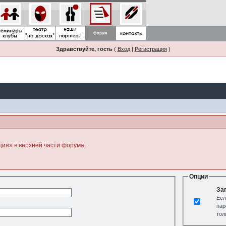
Здравствуйте, гость
(
Вход
|
Регистрация
)
ция» в верхней части форума.
Опции
За
Есл
пар
тол