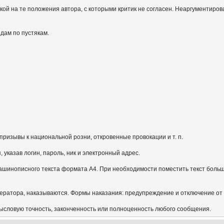
кой на те положения автора, с которыми критик не согласен. Неаргументиров
идам по пустякам.
призывы к национальной розни, откровенные провокации и т. п.
указав логин, пароль, ник и электронный адрес.
ашинописного текста формата А4. При необходимости поместить текст больш
ератора, наказываются. Формы наказания: предупреждение и отключение от
мысловую точность, законченность или полноценность любого сообщения.