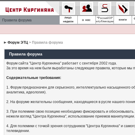
Правила форума
Форум ЭТЦ
> Правила форума
Правила форума
Форум сайта "Центр Кургиняна" работает с сентября 2002 года.
За это время на нем были выработаны следующие правила, которые мы п
Содержательные требования:
1. Форум предназначен для серьезного, интеллектуально насыщенного об
аналитика, идеология).
2. На форуме желательны сообщения, находящиеся в русле нашего поним
3. При полемике свою позицию необходимо фиксировать и обосновывать. 
нежели взгляд "Центра Кургиняна", использование приемов манипуляции
4. Для полемики с точкой зрения сотрудников "Центра Кургиняна" и сам
телевидении.