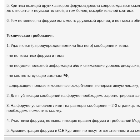
5. Критика позиций других авторов форумов должна сопровождаться ссыл
же относится к неуважительной, и тем более, оскорбительной критике.
6. Тем не менее, на форуме есть место дружеской иронии, и нет места об
Технические требования:
1. Удаляются (с предупреждением или без него) сообщения и темы:
- не по тематике форума и темы;
- не несущие полезной информации и/или снижающие уровень дискуссии;
- не соответствующие законам РФ;
- содержащие прямые и косвенные оскорбления, ненормативную лексику, 
2. Для публикации сообщений на форуме необходимо зарегистрироваться, 
3. На форуме установлен лимит на размеры сообщения – 2-3 страницы м
необходимо поместить ссылку.
4. Участники форума, не выполняющие правил форума и требований Мод
5. Администрация форума и С.Е.Кургинян не несут ответственности за с