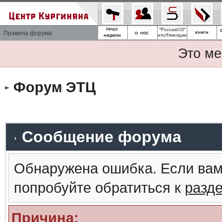
Правила форума
Это ме
Форум ЭТЦ
Сообщение форума
Обнаружена ошибка. Если вам
попробуйте обратиться к
разд
Причина: