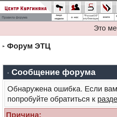
Правила форума
Это ме
Форум ЭТЦ
Сообщение форума
Обнаружена ошибка. Если вам
попробуйте обратиться к
разд
Причина: