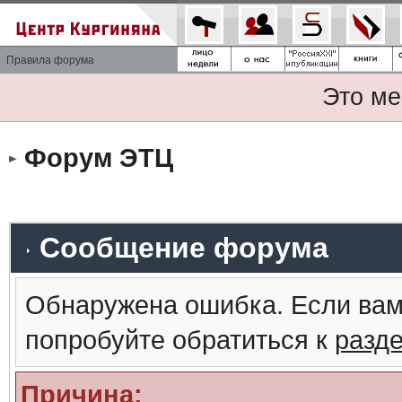
Правила форума
Это ме
Форум ЭТЦ
Сообщение форума
Обнаружена ошибка. Если вам
попробуйте обратиться к
разд
Причина: