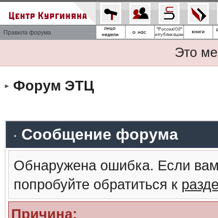
Правила форума
Это ме
Форум ЭТЦ
Сообщение форума
Обнаружена ошибка. Если вам
попробуйте обратиться к
разд
Причина: