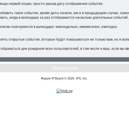
мощи первой опции, просто указав дату отображения события.
обавить такое событие, кроме даты начала, как и в предыдущем случае, нужн
ать, когда в календаре за раз отображается несколько длительных событий.
чески повторяются в календаре: еженедельно, ежемесячно, ежегодно.
ять открытые события, которые будут показываться не только вам, но и все
отображаться дни рождения всех пользователей, в том числе и ваш, если вы
Текстовая версия
Форум
IP.Board
© 2026
IPS, Inc
.