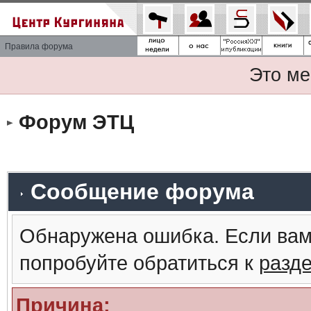
Правила форума
Это ме
Форум ЭТЦ
Сообщение форума
Обнаружена ошибка. Если вам
попробуйте обратиться к
разд
Причина: