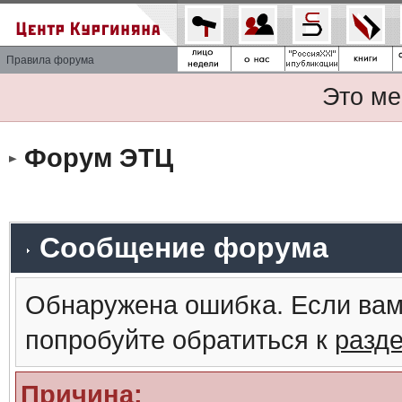
Правила форума
Это ме
Форум ЭТЦ
Сообщение форума
Обнаружена ошибка. Если вам
попробуйте обратиться к
разд
Причина: