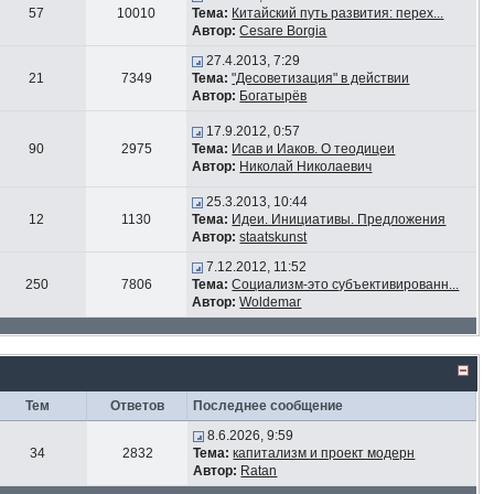
57
10010
Тема:
Китайский путь развития: перех...
Автор:
Cesare Borgia
27.4.2013, 7:29
21
7349
Тема:
"Десоветизация" в действии
Автор:
Богатырёв
17.9.2012, 0:57
90
2975
Тема:
Исав и Иаков. О теодицеи
Автор:
Николай Николаевич
25.3.2013, 10:44
12
1130
Тема:
Идеи. Инициативы. Предложения
Автор:
staatskunst
7.12.2012, 11:52
250
7806
Тема:
Социализм-это субъективированн...
Автор:
Woldemar
Тем
Ответов
Последнее сообщение
8.6.2026, 9:59
34
2832
Тема:
капитализм и проект модерн
Автор:
Ratan