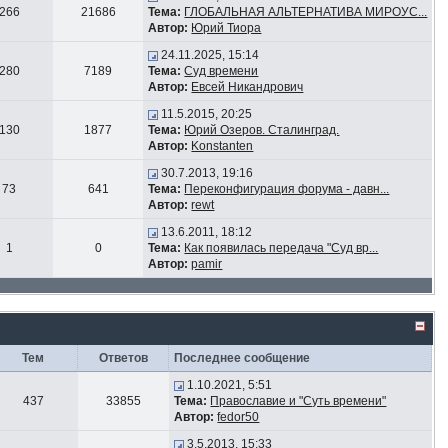
266
21686
Тема:
ГЛОБАЛЬНАЯ АЛЬТЕРНАТИВА МИРОУС...
Автор:
Юрий Тиора
24.11.2025, 15:14
280
7189
Тема:
Суд времени
Автор:
Евсей Никандрович
11.5.2015, 20:25
130
1877
Тема:
Юрий Озеров. Сталинград.
Автор:
Konstanten
30.7.2013, 19:16
73
641
Тема:
Переконфигурация форума - давн...
Автор:
rewt
13.6.2011, 18:12
1
0
Тема:
Как появилась передача "Суд вр...
Автор:
pamir
Тем
Ответов
Последнее сообщение
1.10.2021, 5:51
437
33855
Тема:
Православие и "Суть времени"
Автор:
fedor50
3.5.2013, 15:33