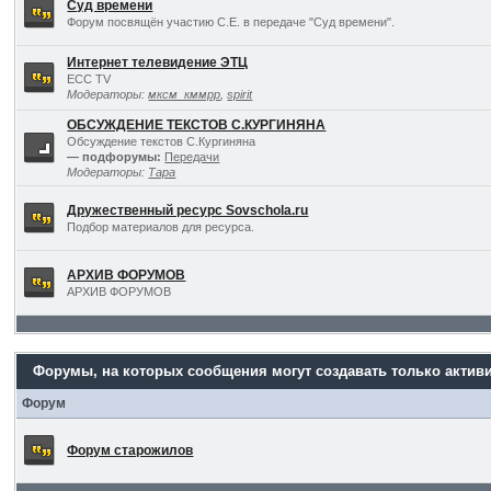
Суд времени
Форум посвящён участию С.Е. в передаче "Суд времени".
Интернет телевидение ЭТЦ
ECC TV
Модераторы:
мксм_кммрр
,
spirit
ОБСУЖДЕНИЕ ТЕКСТОВ С.КУРГИНЯНА
Обсуждение текстов С.Кургиняна
— подфорумы:
Передачи
Модераторы:
Тара
Дружественный ресурс Sovschola.ru
Подбор материалов для ресурса.
АРХИВ ФОРУМОВ
АРХИВ ФОРУМОВ
Форумы, на которых сообщения могут создавать только актив
Форум
Форум старожилов