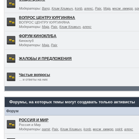
Модераторы:
Bang
,
Клим Климыч
,
konb
,
алекс
,
Paix
,
Maja
,
мксм_кммрр
,
spi
ВОПРОС ЦЕНТРУ КУРГИНЯНА
ВОПРОС ЦЕНТРУ КУРГИНЯНА
Модераторы:
Maja
,
Paix
,
Клим Климыч
,
алекс
ФОРУМ КИНОКЛУБА
Киноклуб
Модераторы:
Maja
,
Paix
ЖАЛОБЫ И ПРЕДЛОЖЕНИЯ
Частые вопросы
... и ответы на них
Форумы, на которых темы могут создавать только активисты
Форум
РОССИЯ И МИР
Россия и Мир
Модераторы:
pamir
,
Paix
,
Клим Климыч
,
konb
,
мксм_кммрр
,
spirit
,
алекс