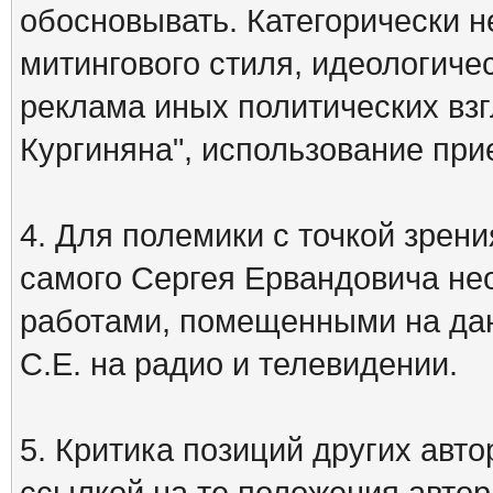
обосновывать. Категорически 
митингового стиля, идеологиче
реклама иных политических взг
Кургиняна", использование пр
4. Для полемики с точкой зрени
самого Сергея Ервандовича не
работами, помещенными на дан
С.Е. на радио и телевидении.
5. Критика позиций других ав
ссылкой на те положения автора