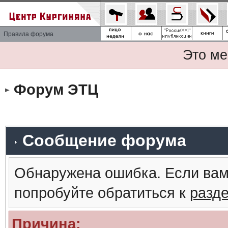
Правила форума
Это ме
Форум ЭТЦ
Сообщение форума
Обнаружена ошибка. Если вам
попробуйте обратиться к
разд
Причина: