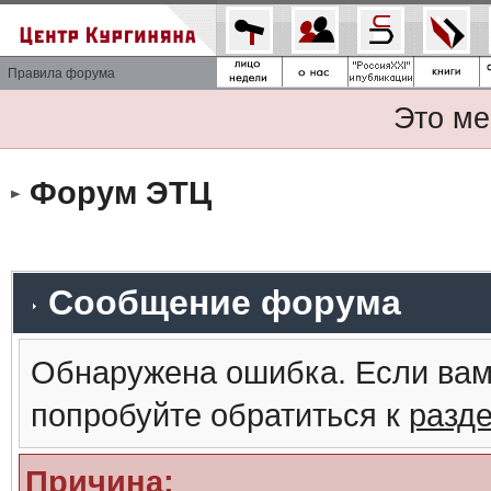
Правила форума
Это ме
Форум ЭТЦ
Сообщение форума
Обнаружена ошибка. Если вам
попробуйте обратиться к
разд
Причина: