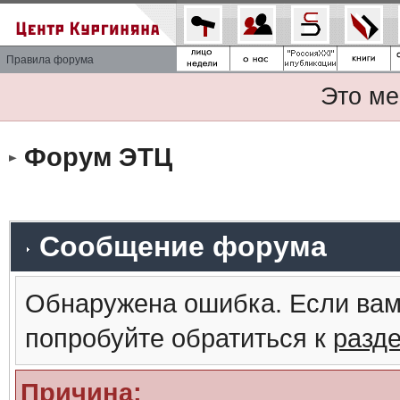
Правила форума
Это ме
Форум ЭТЦ
Сообщение форума
Обнаружена ошибка. Если вам
попробуйте обратиться к
разд
Причина: