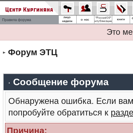
Правила форума
Это ме
Форум ЭТЦ
Сообщение форума
Обнаружена ошибка. Если вам
попробуйте обратиться к
разд
Причина: