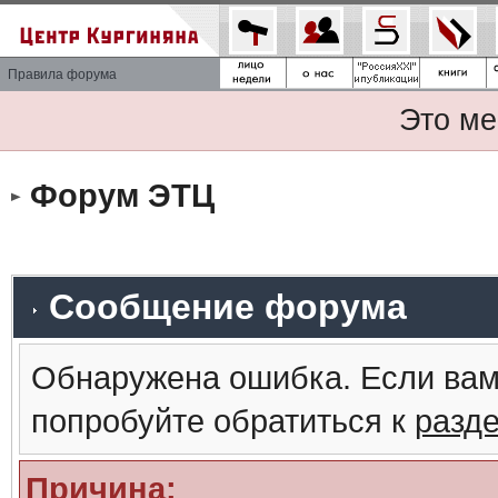
Правила форума
Это ме
Форум ЭТЦ
Сообщение форума
Обнаружена ошибка. Если вам
попробуйте обратиться к
разд
Причина: