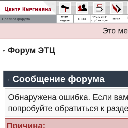
Правила форума
Это ме
Форум ЭТЦ
Сообщение форума
Обнаружена ошибка. Если вам
попробуйте обратиться к
разд
Причина: