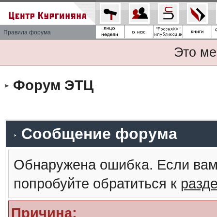
Правила форума
Это ме
Форум ЭТЦ
Сообщение форума
Обнаружена ошибка. Если вам
попробуйте обратиться к
разд
Причина: