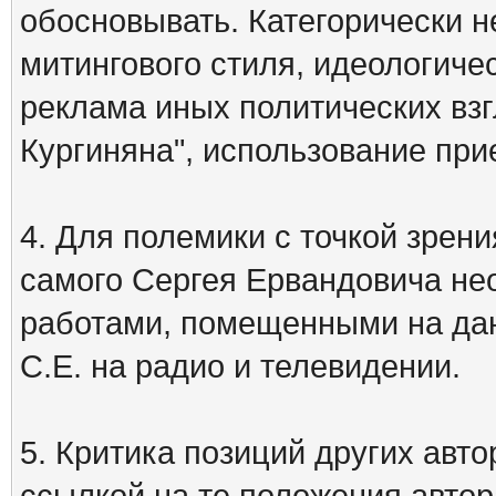
обосновывать. Категорически 
митингового стиля, идеологиче
реклама иных политических взг
Кургиняна", использование пр
4. Для полемики с точкой зрени
самого Сергея Ервандовича не
работами, помещенными на дан
С.Е. на радио и телевидении.
5. Критика позиций других ав
ссылкой на те положения автора