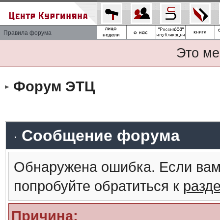
Правила форума
Это ме
Форум ЭТЦ
Сообщение форума
Обнаружена ошибка. Если вам
попробуйте обратиться к
разд
Причина: