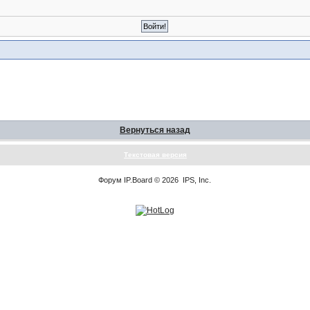
Вернуться назад
Текстовая версия
Форум
IP.Board
© 2026
IPS, Inc
.