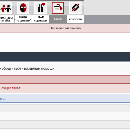
Это меню отключено
е обратиться к
разделам помощи
.
е существует
же.