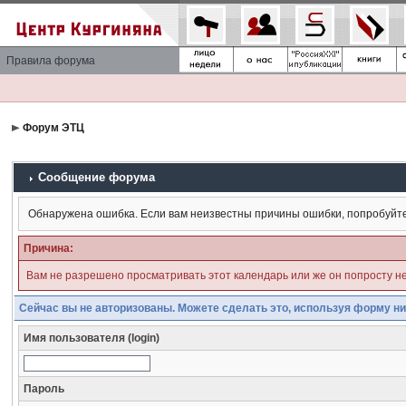
Правила форума
Форум ЭТЦ
Сообщение форума
Обнаружена ошибка. Если вам неизвестны причины ошибки, попробуйт
Причина:
Вам не разрешено просматривать этот календарь или же он попросту н
Сейчас вы не авторизованы. Можете сделать это, используя форму ни
Имя пользователя (login)
Пароль