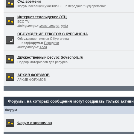
Суд времени
Форум посвящён участию С.Е. в передаче "Суд времени".
Интернет телевидение ЭТЦ
ECC TV
Модераторы:
мксм_кммрр
,
spirit
ОБСУЖДЕНИЕ ТЕКСТОВ С.КУРГИНЯНА
Обсуждение текстов С.Кургиняна
— подфорумы:
Передачи
Модераторы:
Тара
Дружественный ресурс Sovschola.ru
Подбор материалов для ресурса.
АРХИВ ФОРУМОВ
АРХИВ ФОРУМОВ
Форумы, на которых сообщения могут создавать только актив
Форум
Форум старожилов