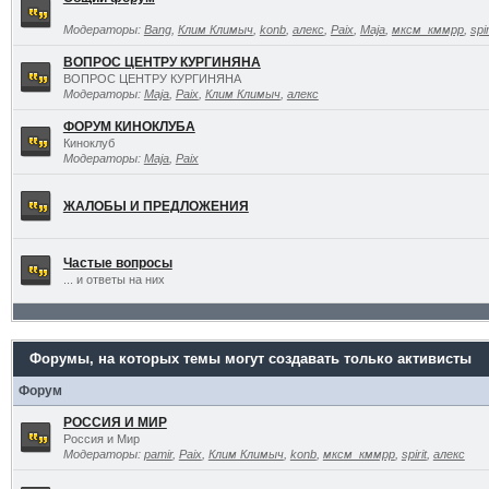
Модераторы:
Bang
,
Клим Климыч
,
konb
,
алекс
,
Paix
,
Maja
,
мксм_кммрр
,
spir
ВОПРОС ЦЕНТРУ КУРГИНЯНА
ВОПРОС ЦЕНТРУ КУРГИНЯНА
Модераторы:
Maja
,
Paix
,
Клим Климыч
,
алекс
ФОРУМ КИНОКЛУБА
Киноклуб
Модераторы:
Maja
,
Paix
ЖАЛОБЫ И ПРЕДЛОЖЕНИЯ
Частые вопросы
... и ответы на них
Форумы, на которых темы могут создавать только активисты
Форум
РОССИЯ И МИР
Россия и Мир
Модераторы:
pamir
,
Paix
,
Клим Климыч
,
konb
,
мксм_кммрр
,
spirit
,
алекс