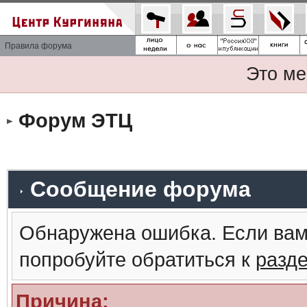
Правила форума
Это ме
Форум ЭТЦ
Сообщение форума
Обнаружена ошибка. Если вам
попробуйте обратиться к
разд
Причина: