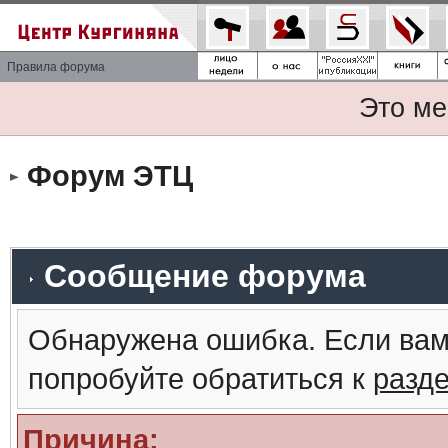
Правила форума
Это ме
Форум ЭТЦ
Сообщение форума
Обнаружена ошибка. Если вам
попробуйте обратиться к
разд
Причина: