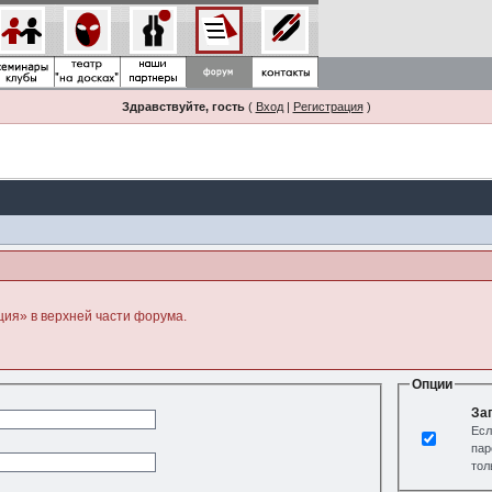
Здравствуйте, гость
(
Вход
|
Регистрация
)
ция» в верхней части форума.
Опции
За
Есл
пар
тол