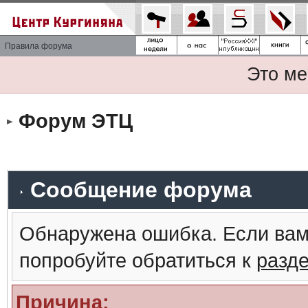
Правила форума
Это ме
Форум ЭТЦ
Сообщение форума
Обнаружена ошибка. Если вам
попробуйте обратиться к
разд
Причина: