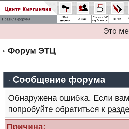
Правила форума
Это ме
Форум ЭТЦ
Сообщение форума
Обнаружена ошибка. Если вам
попробуйте обратиться к
разд
Причина: