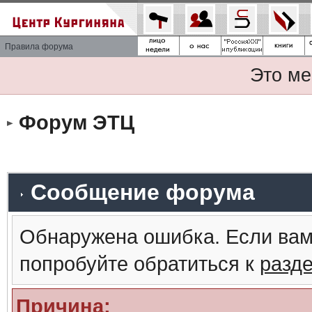
Правила форума
Это ме
Форум ЭТЦ
Сообщение форума
Обнаружена ошибка. Если вам
попробуйте обратиться к
разд
Причина: