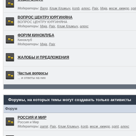
Модераторы:
Bang
,
Клим Климыч
,
konb
,
алекс
,
Paix
,
Maja
,
мксм_кммрр
,
spir
ВОПРОС ЦЕНТРУ КУРГИНЯНА
ВОПРОС ЦЕНТРУ КУРГИНЯНА
Модераторы:
Maja
,
Paix
,
Клим Климыч
,
алекс
ФОРУМ КИНОКЛУБА
Киноклуб
Модераторы:
Maja
,
Paix
ЖАЛОБЫ И ПРЕДЛОЖЕНИЯ
Частые вопросы
... и ответы на них
Форумы, на которых темы могут создавать только активисты
Форум
РОССИЯ И МИР
Россия и Мир
Модераторы:
pamir
,
Paix
,
Клим Климыч
,
konb
,
мксм_кммрр
,
spirit
,
алекс