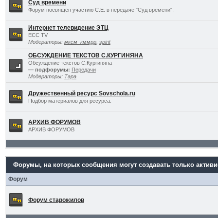
Суд времени
Форум посвящён участию С.Е. в передаче "Суд времени".
Интернет телевидение ЭТЦ
ECC TV
Модераторы:
мксм_кммрр
,
spirit
ОБСУЖДЕНИЕ ТЕКСТОВ С.КУРГИНЯНА
Обсуждение текстов С.Кургиняна
— подфорумы:
Передачи
Модераторы:
Тара
Дружественный ресурс Sovschola.ru
Подбор материалов для ресурса.
АРХИВ ФОРУМОВ
АРХИВ ФОРУМОВ
Форумы, на которых сообщения могут создавать только актив
Форум
Форум старожилов