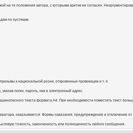
кой на те положения автора, с которыми критик не согласен. Неаргументиров
идам по пустякам.
призывы к национальной розни, откровенные провокации и т. п.
указав логин, пароль, ник и электронный адрес.
ашинописного текста формата А4. При необходимости поместить текст больш
ератора, наказываются. Формы наказания: предупреждение и отключение от
мысловую точность, законченность или полноценность любого сообщения.