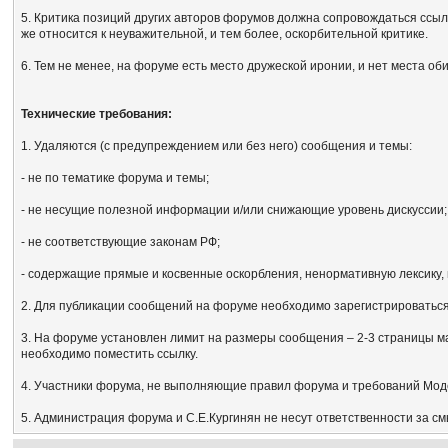
5. Критика позиций других авторов форумов должна сопровождаться ссыл
же относится к неуважительной, и тем более, оскорбительной критике.
6. Тем не менее, на форуме есть место дружеской иронии, и нет места об
Технические требования:
1. Удаляются (с предупреждением или без него) сообщения и темы:
- не по тематике форума и темы;
- не несущие полезной информации и/или снижающие уровень дискуссии;
- не соответствующие законам РФ;
- содержащие прямые и косвенные оскорбления, ненормативную лексику, 
2. Для публикации сообщений на форуме необходимо зарегистрироваться, 
3. На форуме установлен лимит на размеры сообщения – 2-3 страницы м
необходимо поместить ссылку.
4. Участники форума, не выполняющие правил форума и требований Мод
5. Администрация форума и С.Е.Кургинян не несут ответственности за с