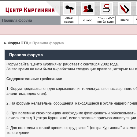
Правила форума
Форум ЭТЦ
> Правила форума
Правила форума
Форум сайта "Центр Кургиняна" работает с сентября 2002 года.
За это время на нем были выработаны следующие правила, которые мы п
Содержательные требования:
1. Форум предназначен для серьезного, интеллектуально насыщенного об
аналитика, идеология).
2. На форуме желательны сообщения, находящиеся в русле нашего поним
3. При полемике свою позицию необходимо фиксировать и обосновывать. 
нежели взгляд "Центра Кургиняна", использование приемов манипуляции
4. Для полемики с точкой зрения сотрудников "Центра Кургиняна" и сам
телевидении.