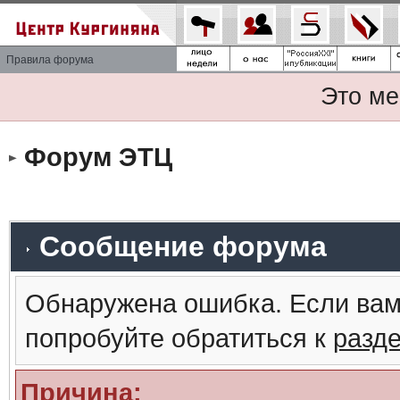
Правила форума
Это ме
Форум ЭТЦ
Сообщение форума
Обнаружена ошибка. Если вам
попробуйте обратиться к
разд
Причина: