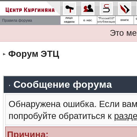
Правила форума
Это ме
Форум ЭТЦ
Сообщение форума
Обнаружена ошибка. Если вам
попробуйте обратиться к
разд
Причина: