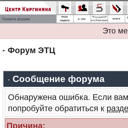
Правила форума
Это ме
Форум ЭТЦ
Сообщение форума
Обнаружена ошибка. Если вам
попробуйте обратиться к
разд
Причина: