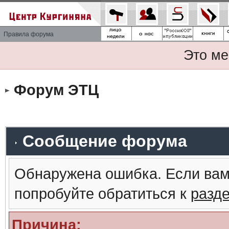
Правила форума
Это ме
Форум ЭТЦ
Сообщение форума
Обнаружена ошибка. Если вам
попробуйте обратиться к
разд
Причина: