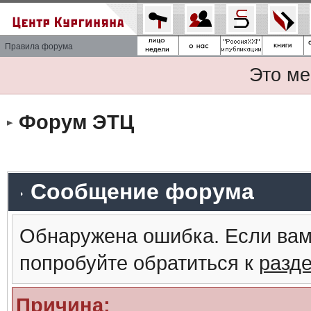
Правила форума
Это ме
Форум ЭТЦ
Сообщение форума
Обнаружена ошибка. Если вам
попробуйте обратиться к
разд
Причина: