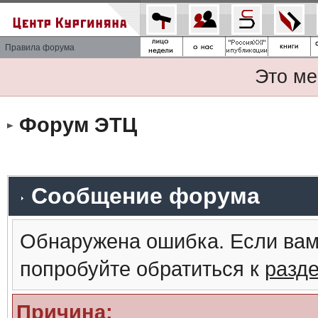
Правила форума
Это ме
Форум ЭТЦ
Сообщение форума
Обнаружена ошибка. Если вам
попробуйте обратиться к
разд
Причина: