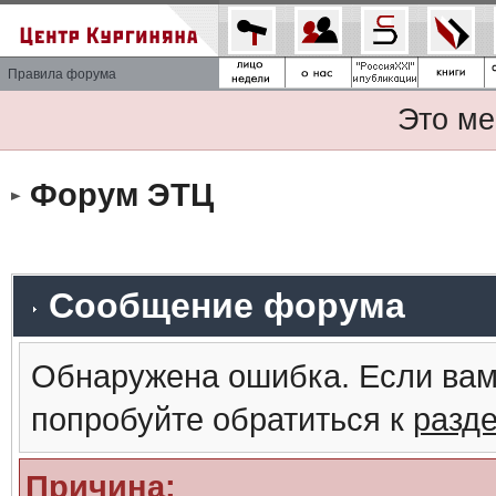
Правила форума
Это ме
Форум ЭТЦ
Сообщение форума
Обнаружена ошибка. Если вам
попробуйте обратиться к
разд
Причина: