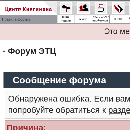
Правила форума
Это ме
Форум ЭТЦ
Сообщение форума
Обнаружена ошибка. Если вам
попробуйте обратиться к
разд
Причина: