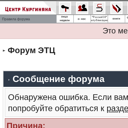
Правила форума
Это ме
Форум ЭТЦ
Сообщение форума
Обнаружена ошибка. Если вам
попробуйте обратиться к
разд
Причина: